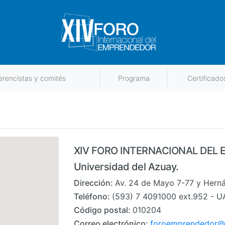
rencistas y comités
Programa
Certificado
XIV FORO INTERNACIONAL DEL
Universidad del Azuay.
Dirección:
Av. 24 de Mayo 7-77 y Hern
Teléfono:
(593) 7 4091000 ext.952 - U
Código postal:
010204
Correo electrónico:
foroemprendedor@