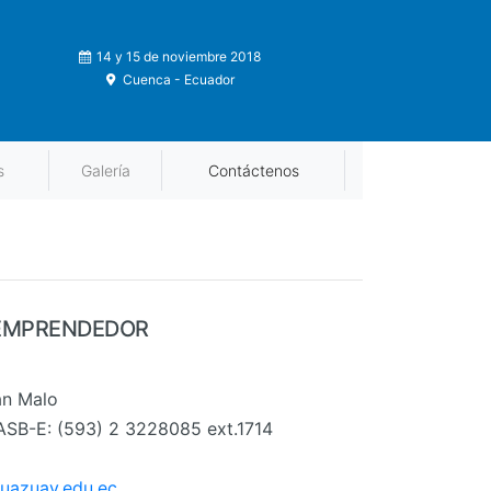
14 y 15 de noviembre 2018
Cuenca - Ecuador
s
Galería
Contáctenos
 EMPRENDEDOR
án Malo
ASB-E: (593) 2 3228085 ext.1714
uazuay.edu.ec